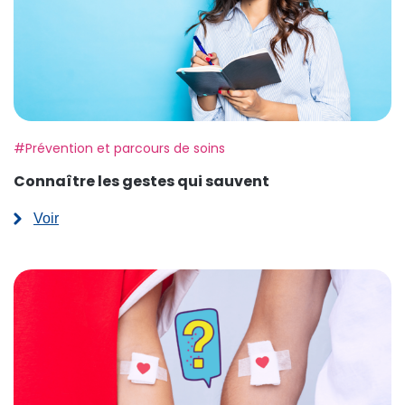
Etiquette:
#Prévention et parcours de soins
Connaître les gestes qui sauvent
Voir
:
Connaître
les
gestes
qui
sauvent