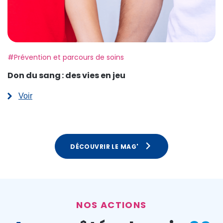
Etiquette:
#Prévention et parcours de soins
Don du sang : des vies en jeu
Voir
:
Don
du
sang :
des
vies
DÉCOUVRIR LE MAG'
en
jeu
NOS ACTIONS