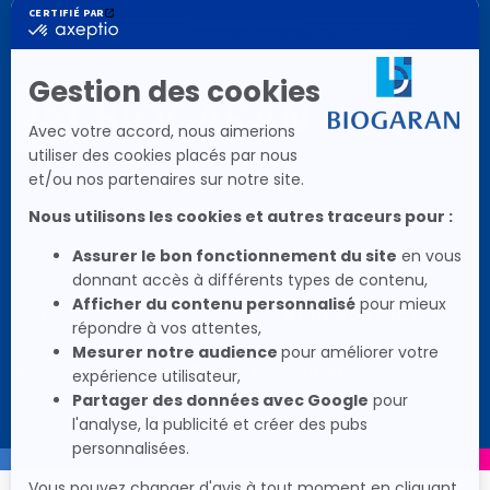
BIOGARAN
LABORATOIRE FRANÇAIS DE MÉDICAMENT
En laboratoire pionnier et innovant, Biogaran met tout en œuvre
pour proposer aux patients des médicaments de qualité avec le
souci constant de l'efficacité et de la sécurité.
Social
Social
Social
Social
Social
NOUS CONTACTER
Icon
Icon
Icon
Icon
Icon
DÉCOUVRIR BIOGARAN