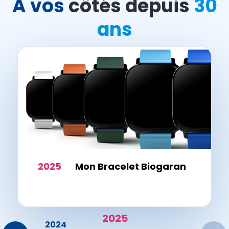
A vos
côtés depuis
30
ans
2025
Mon Bracelet Biogaran
2025
23
2024