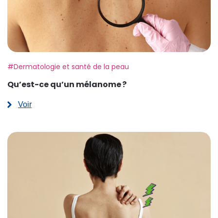
Etiquette:
#Dermatologie et santé de la peau
Qu’est-ce qu’un mélanome ?
Voir
:
Qu’est-
ce
qu’un
mélanome ?