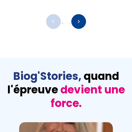
Remote
video
URL
Biog'Stories,
quand
l'épreuve
devient une
force.