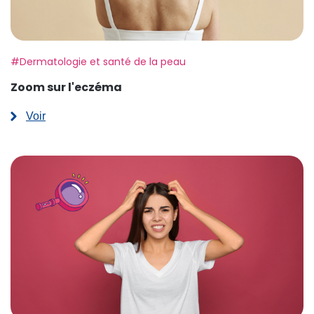
Etiquette:
#Dermatologie et santé de la peau
Zoom sur l'eczéma
Voir
:
Zoom
sur
l'eczéma