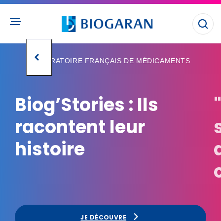
Aller
au
contenu
Ouvr
principal
la
rec
LABORATOIRE FRANÇAIS DE MÉDICAMENTS
Biog’Stories : Ils
racontent leur
histoire
JE DÉCOUVRE