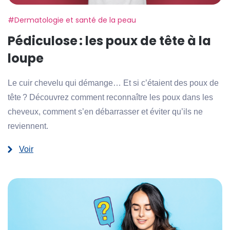
Etiquette:
#Dermatologie et santé de la peau
Pédiculose : les poux de tête à la
loupe
Le cuir chevelu qui démange… Et si c’étaient des poux de
tête ? Découvrez comment reconnaître les poux dans les
cheveux, comment s’en débarrasser et éviter qu’ils ne
reviennent.
Voir
:
Pédiculose :
les
poux
de
tête
à
la
loupe