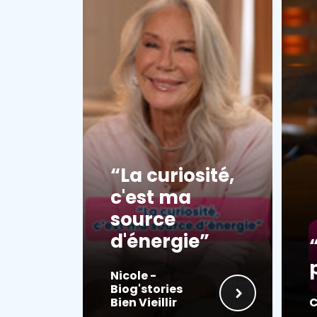
La curiosité,
c'est ma
source
d'énergie
Nicole -
Biog'stories
Bien Vieillir
C