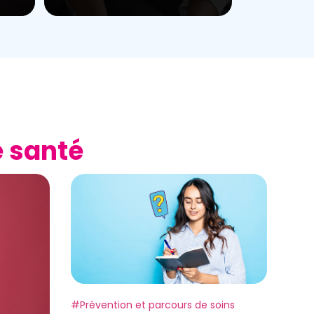
e santé
Etiquette:
#Prévention et parcours de soins