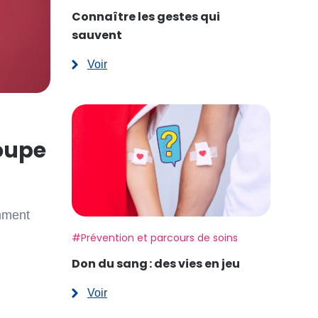
Connaître les gestes qui
sauvent
Voir
:
Connaître
les
gestes
qui
sauvent
loupe
mment
Etiquette:
#Prévention et parcours de soins
Don du sang : des vies en jeu
Voir
:
Don