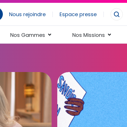
Nous rejoindre
Espace presse
Ouvr
la
rec
Nos Gammes
Nos Missions
"Solan
mini s