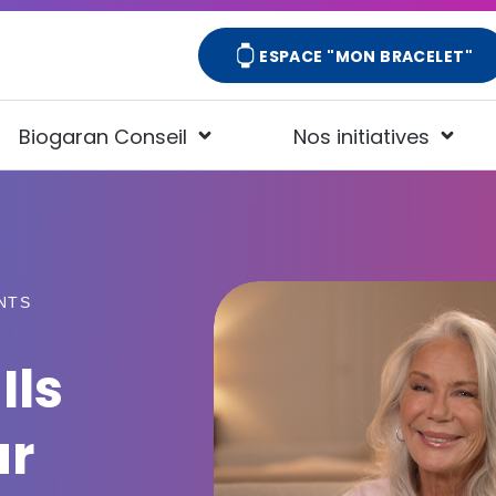
Aller
au
ESPACE "MON BRACELET"
contenu
principal
Biogaran Conseil
Nos initiatives
Fonctionnalités du Bracelet
Guide d'utilisation
Aide & FAQ
NTS
Ils
ur