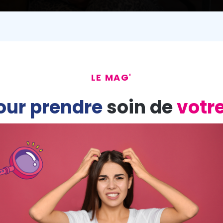
LE MAG'
our prendre
soin de
votr