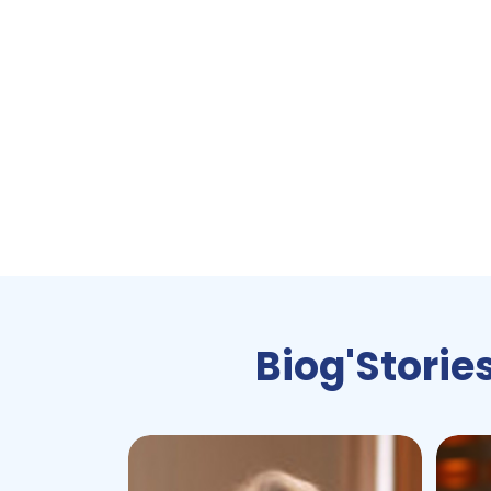
Remote
video
URL
Biog'Stories