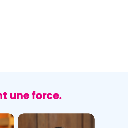
Remote
video
URL
t une force.