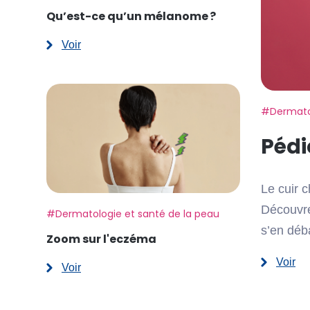
Qu’est-ce qu’un mélanome ?
Voir
:
Qu’est-
ce
qu’un
mélanome ?
Etiquette:
#Dermatol
Pédi
Le cuir 
Découvre
Etiquette:
#Dermatologie et santé de la peau
s’en déba
Zoom sur l'eczéma
Voir
Voir
:
:
Pédiculos
Zoom
les
sur
poux