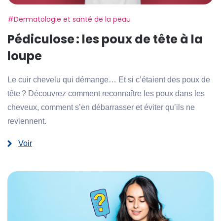
Etiquette:
#Dermatologie et santé de la peau
Pédiculose : les poux de tête à la
loupe
Le cuir chevelu qui démange… Et si c’étaient des poux de
tête ? Découvrez comment reconnaître les poux dans les
cheveux, comment s’en débarrasser et éviter qu’ils ne
reviennent.
Voir
:
Pédiculose :
les
poux
de
tête
à
la
loupe