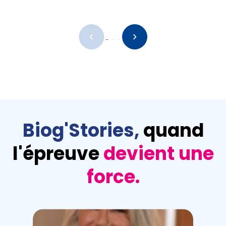
Remote
video
URL
Biog'Stories,
quand
l'épreuve
devient une
force.