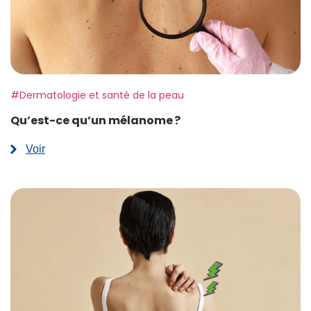
Etiquette:
#Dermatologie et santé de la peau
Qu’est-ce qu’un mélanome ?
Voir
:
Qu’est-
ce
qu’un
mélanome ?