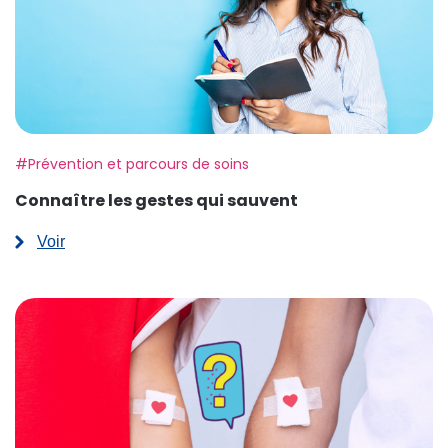
Etiquette:
#Prévention et parcours de soins
Connaître les gestes qui sauvent
Voir
:
Connaître
les
gestes
qui
sauvent