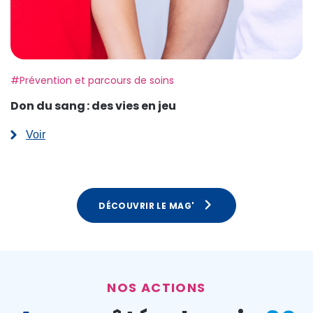
Etiquette:
#Prévention et parcours de soins
Don du sang : des vies en jeu
Voir
:
Don
du
sang :
des
vies
DÉCOUVRIR LE MAG'
en
jeu
NOS ACTIONS