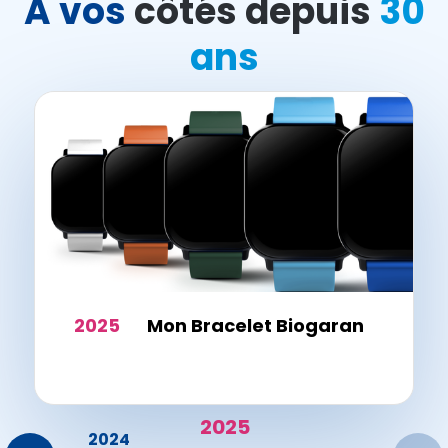
A vos
côtés depuis
30
ans
2025
Mon Bracelet Biogaran
2025
23
2024