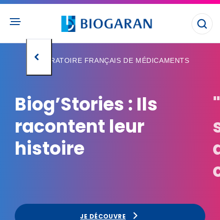
Aller
au
contenu
Ouvr
principal
la
rec
LABORATOIRE FRANÇAIS DE MÉDICAMENTS
Biog’Stories : Ils
racontent leur
histoire
JE DÉCOUVRE