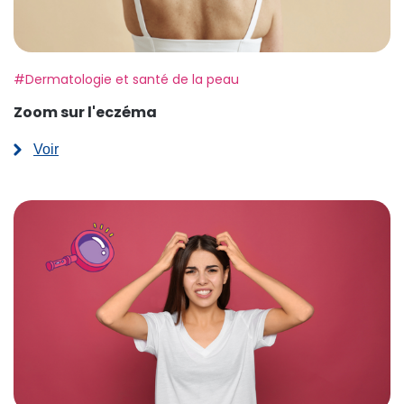
Etiquette:
#Dermatologie et santé de la peau
Zoom sur l'eczéma
Voir
:
Zoom
sur
l'eczéma