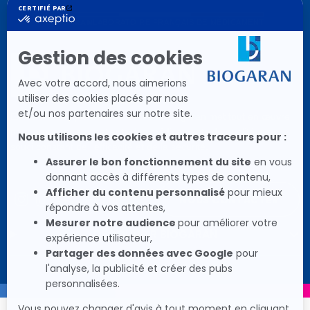
BIOGARAN
LABORATOIRE FRANÇAIS DE MÉDICAMENT
En laboratoire pionnier et innovant, Biogaran met tout en œuvre
pour proposer aux patients des médicaments de qualité avec le
souci constant de l'efficacité et de la sécurité.
Social
Social
Social
Social
Social
NOUS CONTACTER
Icon
Icon
Icon
Icon
Icon
DÉCOUVRIR BIOGARAN